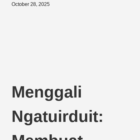
Posted
October 28, 2025
on
Menggali
Ngatuirduit: