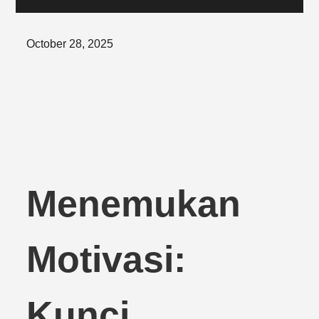
Posted
October 28, 2025
on
Menemukan
Motivasi:
Kunci