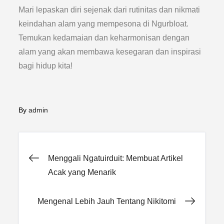
Mari lepaskan diri sejenak dari rutinitas dan nikmati
keindahan alam yang mempesona di Ngurbloat.
Temukan kedamaian dan keharmonisan dengan
alam yang akan membawa kesegaran dan inspirasi
bagi hidup kita!
By
admin
Post
Menggali Ngatuirduit: Membuat Artikel
Acak yang Menarik
navigation
Mengenal Lebih Jauh Tentang Nikitomi