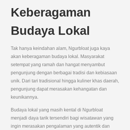
Keberagaman
Budaya Lokal
Tak hanya keindahan alam, Ngurbloat juga kaya
akan keberagaman budaya lokal. Masyarakat
setempat yang ramah dan hangat menyambut
pengunjung dengan berbagai tradisi dan kebiasaan
unik. Dari tari tradisional hingga kuliner khas daerah,
pengunjung dapat merasakan kehangatan dan
keunikannya.
Budaya lokal yang masih kental di Ngurbloat
menjadi daya tarik tersendiri bagi wisatawan yang
ingin merasakan pengalaman yang autentik dan