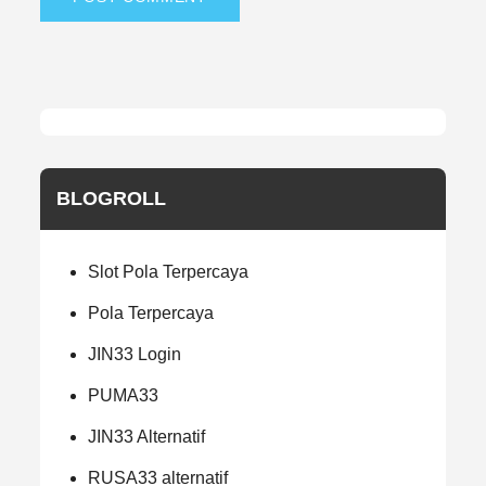
BLOGROLL
Slot Pola Terpercaya
Pola Terpercaya
JIN33 Login
PUMA33
JIN33 Alternatif
RUSA33 alternatif