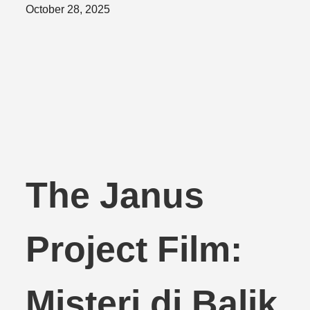
Posted
October 28, 2025
on
The Janus
Project Film:
Misteri di Balik