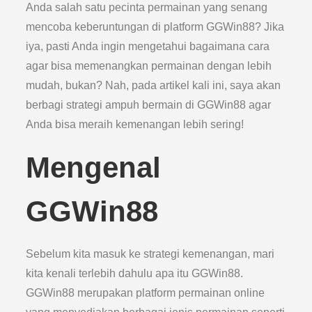
Anda salah satu pecinta permainan yang senang
mencoba keberuntungan di platform GGWin88? Jika
iya, pasti Anda ingin mengetahui bagaimana cara
agar bisa memenangkan permainan dengan lebih
mudah, bukan? Nah, pada artikel kali ini, saya akan
berbagi strategi ampuh bermain di GGWin88 agar
Anda bisa meraih kemenangan lebih sering!
Mengenal
GGWin88
Sebelum kita masuk ke strategi kemenangan, mari
kita kenali terlebih dahulu apa itu GGWin88.
GGWin88 merupakan platform permainan online