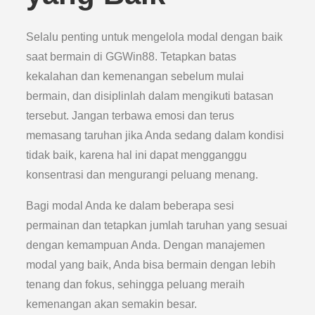
Selalu penting untuk mengelola modal dengan baik
saat bermain di GGWin88. Tetapkan batas
kekalahan dan kemenangan sebelum mulai
bermain, dan disiplinlah dalam mengikuti batasan
tersebut. Jangan terbawa emosi dan terus
memasang taruhan jika Anda sedang dalam kondisi
tidak baik, karena hal ini dapat mengganggu
konsentrasi dan mengurangi peluang menang.
Bagi modal Anda ke dalam beberapa sesi
permainan dan tetapkan jumlah taruhan yang sesuai
dengan kemampuan Anda. Dengan manajemen
modal yang baik, Anda bisa bermain dengan lebih
tenang dan fokus, sehingga peluang meraih
kemenangan akan semakin besar.