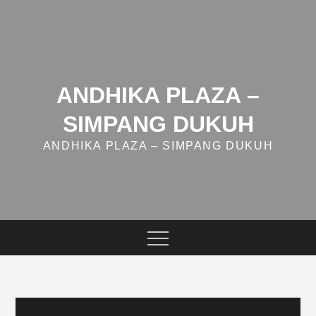
Skip
to
content
ANDHIKA PLAZA –
SIMPANG DUKUH
ANDHIKA PLAZA – SIMPANG DUKUH