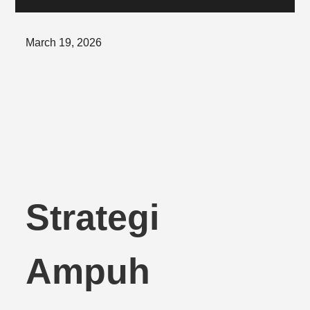
Posted
March 19, 2026
on
Strategi
Ampuh