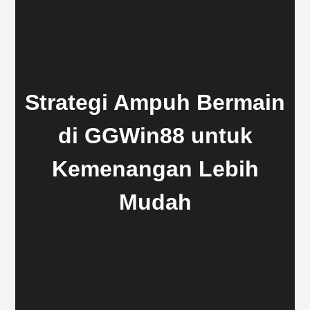
Strategi Ampuh Bermain
di GGWin88 untuk
Kemenangan Lebih
Mudah