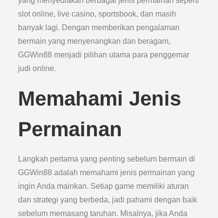
yang menyediakan berbagai jenis permainan seperti
slot online, live casino, sportsbook, dan masih
banyak lagi. Dengan memberikan pengalaman
bermain yang menyenangkan dan beragam,
GGWin88 menjadi pilihan utama para penggemar
judi online.
Memahami Jenis
Permainan
Langkah pertama yang penting sebelum bermain di
GGWin88 adalah memahami jenis permainan yang
ingin Anda mainkan. Setiap game memiliki aturan
dan strategi yang berbeda, jadi pahami dengan baik
sebelum memasang taruhan. Misalnya, jika Anda