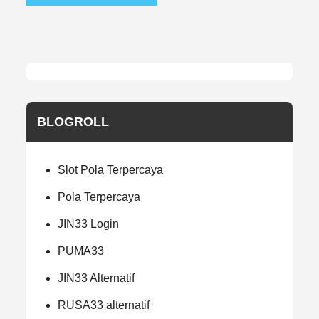
BLOGROLL
Slot Pola Terpercaya
Pola Terpercaya
JIN33 Login
PUMA33
JIN33 Alternatif
RUSA33 alternatif