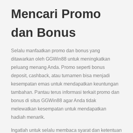
Mencari Promo
dan Bonus
Selalu manfaatkan promo dan bonus yang
ditawarkan oleh GGWin88 untuk meningkatkan
peluang menang Anda. Promo seperti bonus
deposit, cashback, atau turnamen bisa menjadi
kesempatan emas untuk mendapatkan keuntungan
tambahan. Pantau terus informasi terkait promo dan
bonus di situs GGWin88 agar Anda tidak
melewatkan kesempatan untuk mendapatkan
hadiah menarik.
Ingatlah untuk selalu membaca syarat dan ketentuan