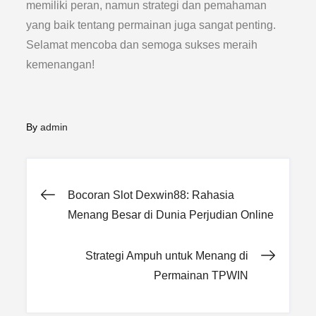
memiliki peran, namun strategi dan pemahaman
yang baik tentang permainan juga sangat penting.
Selamat mencoba dan semoga sukses meraih
kemenangan!
By
admin
Post
Bocoran Slot Dexwin88: Rahasia
Menang Besar di Dunia Perjudian Online
navigation
Strategi Ampuh untuk Menang di
Permainan TPWIN