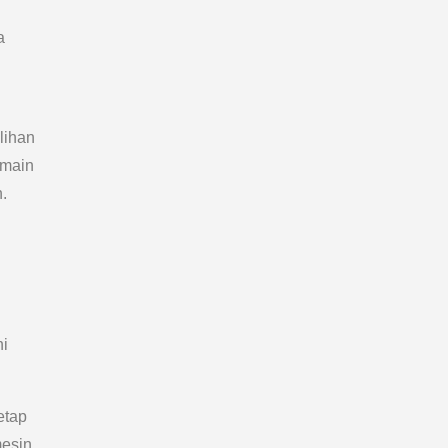
a
lihan
rmain
.
ni
etap
mesin