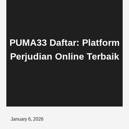
PUMA33 Daftar: Platform
Perjudian Online Terbaik
Posted
January 6, 2026
on