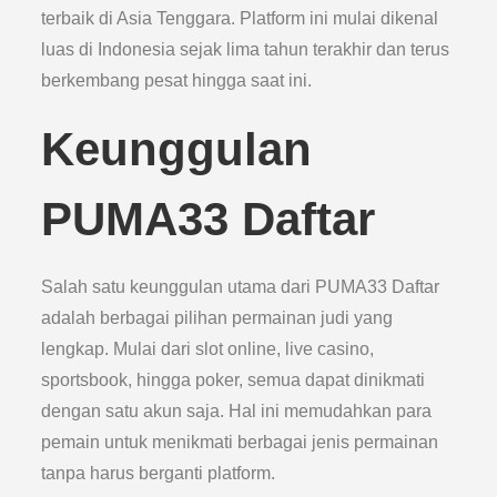
terbaik di Asia Tenggara. Platform ini mulai dikenal
luas di Indonesia sejak lima tahun terakhir dan terus
berkembang pesat hingga saat ini.
Keunggulan
PUMA33 Daftar
Salah satu keunggulan utama dari PUMA33 Daftar
adalah berbagai pilihan permainan judi yang
lengkap. Mulai dari slot online, live casino,
sportsbook, hingga poker, semua dapat dinikmati
dengan satu akun saja. Hal ini memudahkan para
pemain untuk menikmati berbagai jenis permainan
tanpa harus berganti platform.