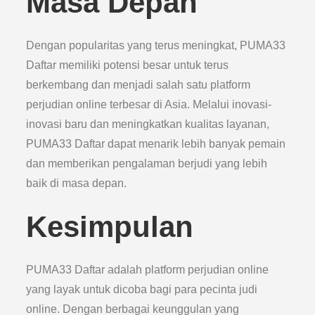
Masa Depan
Dengan popularitas yang terus meningkat, PUMA33
Daftar memiliki potensi besar untuk terus
berkembang dan menjadi salah satu platform
perjudian online terbesar di Asia. Melalui inovasi-
inovasi baru dan meningkatkan kualitas layanan,
PUMA33 Daftar dapat menarik lebih banyak pemain
dan memberikan pengalaman berjudi yang lebih
baik di masa depan.
Kesimpulan
PUMA33 Daftar adalah platform perjudian online
yang layak untuk dicoba bagi para pecinta judi
online. Dengan berbagai keunggulan yang