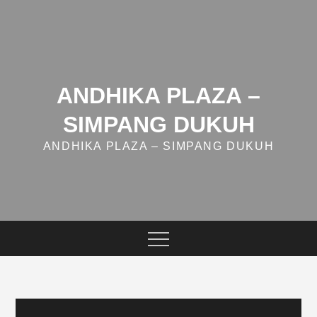
Skip
to
content
ANDHIKA PLAZA –
SIMPANG DUKUH
ANDHIKA PLAZA – SIMPANG DUKUH