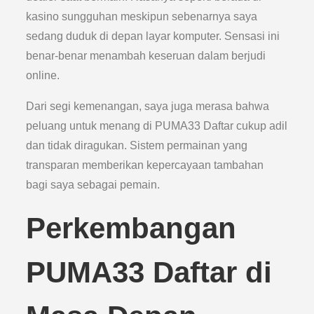
kasino sungguhan meskipun sebenarnya saya
sedang duduk di depan layar komputer. Sensasi ini
benar-benar menambah keseruan dalam berjudi
online.
Dari segi kemenangan, saya juga merasa bahwa
peluang untuk menang di PUMA33 Daftar cukup adil
dan tidak diragukan. Sistem permainan yang
transparan memberikan kepercayaan tambahan
bagi saya sebagai pemain.
Perkembangan
PUMA33 Daftar di