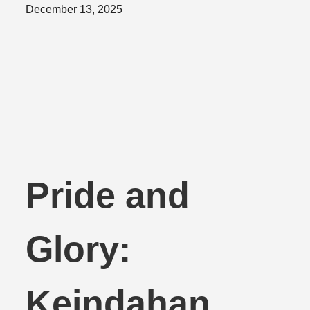
Posted
December 13, 2025
on
Pride and
Glory:
Keindahan