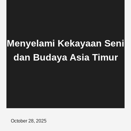
Menyelami Kekayaan Seni
dan Budaya Asia Timur
Posted
October 28, 2025
on