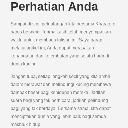
Perhatian Anda
Sampai di sini, petualangan kita bersama Khara.org
harus berakhir. Terima kasih telah menyempatkan
waktu untuk membaca tulisan ini. Saya harap,
melalui artikel ini, Anda dapat merasakan
kehangatan dan kelembutan yang selalu hadir di
dunia kucing.
Jangan lupa, setiap langkah kecil yang kita ambil
dalam merawat dan melindungi kucing membawa
dampak besar bagi kehidupan mereka. Jadilah
suara bagi yang tak berbicara, jadilah pelindung
bagi yang tak berdaya. Bersama-sama, kita dapat
menciptakan dunia yang lebih baik bagi semua
makhluk hidup.