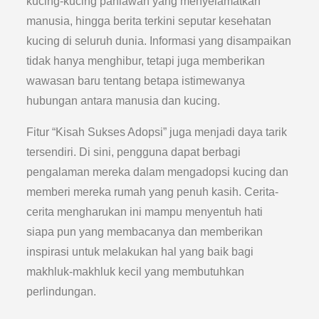
kucing-kucing pahlawan yang menyelamatkan
manusia, hingga berita terkini seputar kesehatan
kucing di seluruh dunia. Informasi yang disampaikan
tidak hanya menghibur, tetapi juga memberikan
wawasan baru tentang betapa istimewanya
hubungan antara manusia dan kucing.
Fitur “Kisah Sukses Adopsi” juga menjadi daya tarik
tersendiri. Di sini, pengguna dapat berbagi
pengalaman mereka dalam mengadopsi kucing dan
memberi mereka rumah yang penuh kasih. Cerita-
cerita mengharukan ini mampu menyentuh hati
siapa pun yang membacanya dan memberikan
inspirasi untuk melakukan hal yang baik bagi
makhluk-makhluk kecil yang membutuhkan
perlindungan.