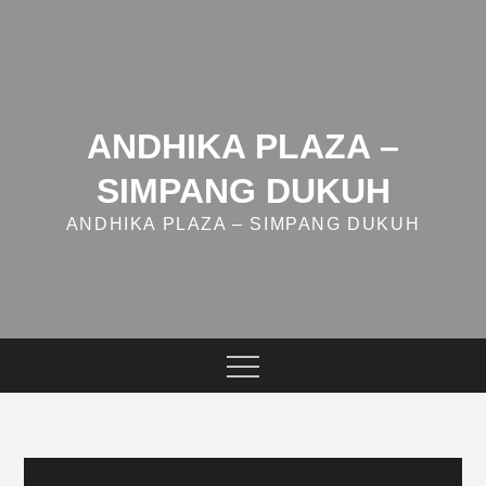
Skip
to
content
ANDHIKA PLAZA –
SIMPANG DUKUH
ANDHIKA PLAZA – SIMPANG DUKUH