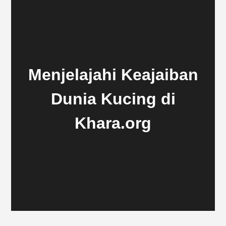
Menjelajahi Keajaiban
Dunia Kucing di
Khara.org