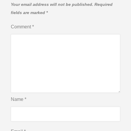
Your email address will not be published.
Required
fields are marked
*
Comment
*
Name
*