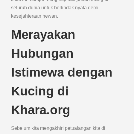
seluruh dunia untuk bertindak nyata demi
kesejahteraan hewan.
Merayakan
Hubungan
Istimewa dengan
Kucing di
Khara.org
Sebelum kita mengakhiri petualangan kita di