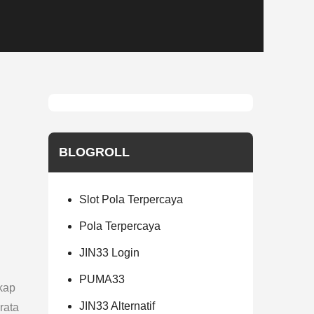
BLOGROLL
Slot Pola Terpercaya
Pola Terpercaya
JIN33 Login
PUMA33
kap
JIN33 Alternatif
rata