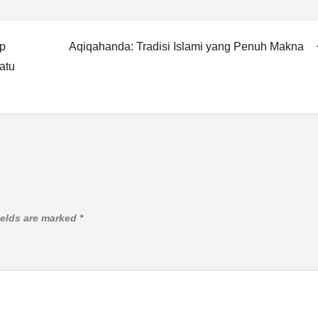
ap
Aqiqahanda: Tradisi Islami yang Penuh Makna
atu
ields are marked
*