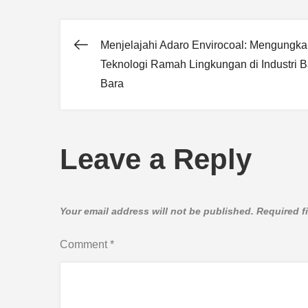
Menjelajahi Adaro Envirocoal: Mengungk
Post
Teknologi Ramah Lingkungan di Industri B
Bara
navigation
Leave a Reply
Your email address will not be published.
Required f
Comment
*