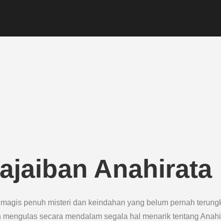
ajaiban Anahirata
t magis penuh misteri dan keindahan yang belum pernah terung
an mengulas secara mendalam segala hal menarik tentang Anahi