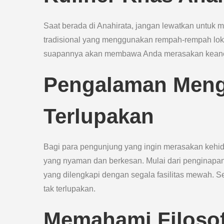
Saat berada di Anahirata, jangan lewatkan untuk m
tradisional yang menggunakan rempah-rempah lokal
suapannya akan membawa Anda merasakan keane
Pengalaman Meng
Terlupakan
Bagi para pengunjung yang ingin merasakan kehidu
yang nyaman dan berkesan. Mulai dari penginapan
yang dilengkapi dengan segala fasilitas mewah. 
tak terlupakan.
Memahami Filosof