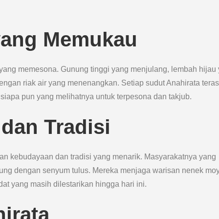
yang Memukau
yang memesona. Gunung tinggi yang menjulang, lembah hijau
ngan riak air yang menenangkan. Setiap sudut Anahirata tera
siapa pun yang melihatnya untuk terpesona dan takjub.
dan Tradisi
kan kebudayaan dan tradisi yang menarik. Masyarakatnya yang
jung dengan senyum tulus. Mereka menjaga warisan nenek mo
t yang masih dilestarikan hingga hari ini.
irata