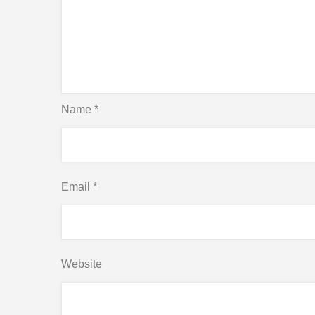
Name
*
Email
*
Website