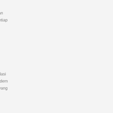
an
etiap
dasi
odern
yang