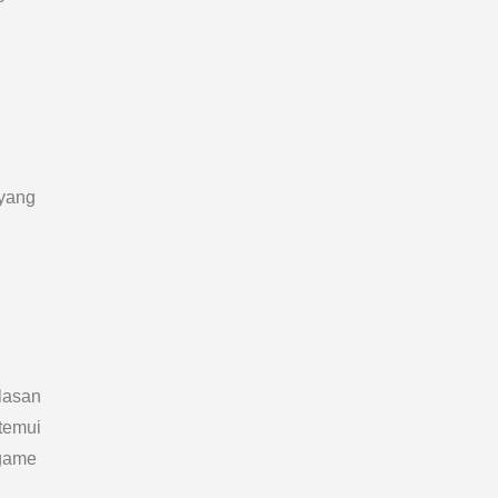
 yang
lasan
 temui
-game