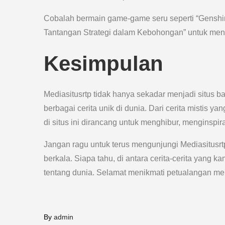
Cobalah bermain game-game seru seperti “Genshin
Tantangan Strategi dalam Kebohongan” untuk meng
Kesimpulan
Mediasitusrtp tidak hanya sekadar menjadi situs b
berbagai cerita unik di dunia. Dari cerita mistis y
di situs ini dirancang untuk menghibur, mengins
Jangan ragu untuk terus mengunjungi Mediasitusr
berkala. Siapa tahu, di antara cerita-cerita yan
tentang dunia. Selamat menikmati petualangan me
By
admin