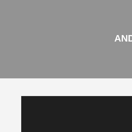
Skip
to
content
AND