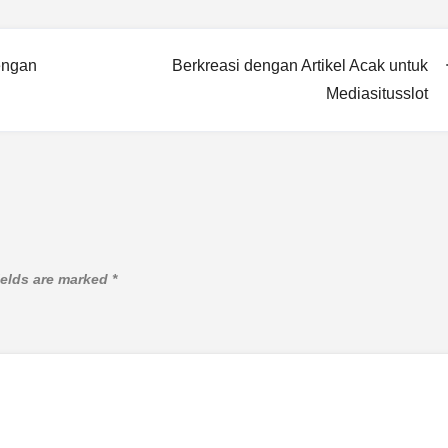
dengan
Berkreasi dengan Artikel Acak untuk
Mediasitusslot
ields are marked
*