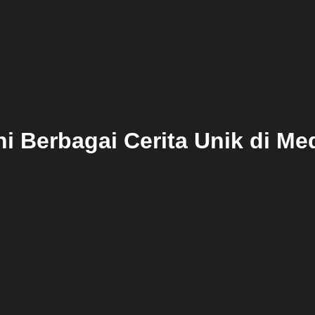
i Berbagai Cerita Unik di Me