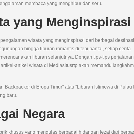
pengalaman membaca yang menghibur dan seru.
a yang Menginspirasi
n pengalaman wisata yang menginspirasi dari berbagai destinasi
egunungan hingga liburan romantis di tepi pantai, setiap cerita
erencanakan liburan selanjutnya. Dengan tips-tips perjalana
artikel-artikel wisata di Mediasitusrtp akan memandu langkah
gan Backpacker di Eropa Timur” atau “Liburan Istimewa di Pulau 
ng baru.
agai Negara
rubrik khusus yang mengulas berbagai hidangan lezat dari berba