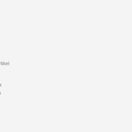
tikel
a
u