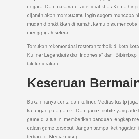
negara. Dari makanan tradisional khas Korea hingga
dijamin akan membuatmu ingin segera mencoba hi
mudah dipraktikkan di rumah, kamu bisa mencoba
menggugah selera.
Temukan rekomendasi restoran terbaik di kota-kota
Kuliner Legendaris dari Indonesia” dan “Bibimba
tak terlupakan.
Keseruan Bermai
Bukan hanya cerita dan kuliner, Mediasitusrtp jug
kalangan para gamer. Dari game mobile yang adik
game di situs ini memberikan panduan lengkap meng
dalam game tersebut. Jangan sampai ketinggalan 
terbaru di Mediasitusrtp.