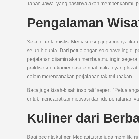
Tanah Jawa” yang pastinya akan memberikanmu 
Pengalaman Wisat
Selain cerita mistis, Mediasitusrtp juga menyajika
seluruh dunia. Dari petualangan solo traveling di p
perjalanan dijamin akan membuatmu ingin segera m
praktis dan rekomendasi tempat makan yang lezat, 
dalam merencanakan perjalanan tak terlupakan.
Baca juga kisah-kisah inspiratif seperti “Petualan
untuk mendapatkan motivasi dan ide perjalanan ya
Kuliner dari Berb
Bagi pecinta kuliner, Mediasitusrtp juga memiliki 