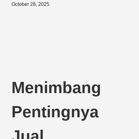
Posted
October 28, 2025
on
Menimbang
Pentingnya
Jual