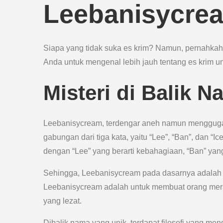
Leebanisycre
Siapa yang tidak suka es krim? Namun, pernahk
Anda untuk mengenal lebih jauh tentang es krim u
Misteri di Balik 
Leebanisycream, terdengar aneh namun mengguga
gabungan dari tiga kata, yaitu “Lee”, “Ban”, dan “I
dengan “Lee” yang berarti kebahagiaan, “Ban” yang 
Sehingga, Leebanisycream pada dasarnya adalah 
Leebanisycream adalah untuk membuat orang meras
yang lezat.
Dibalik nama yang unik, terdapat filosofi yang m