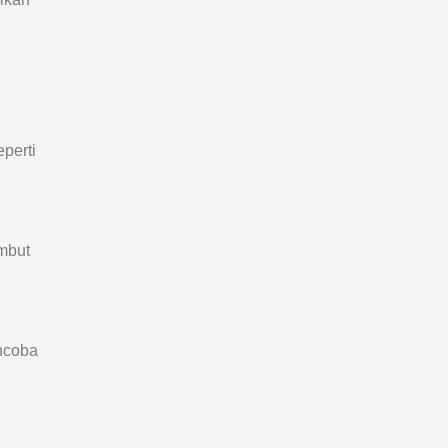
perti
mbut
n
encoba