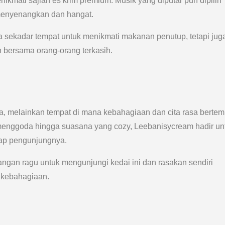
kmati sajian es krim premium. Musik yang diputar pun dipilih
menyenangkan dan hangat.
a sekadar tempat untuk menikmati makanan penutup, tetapi jug
bersama orang-orang terkasih.
a, melainkan tempat di mana kebahagiaan dan cita rasa berte
g menggoda hingga suasana yang cozy, Leebanisycream hadir un
iap pengunjungnya.
ngan ragu untuk mengunjungi kedai ini dan rasakan sendiri
n kebahagiaan.