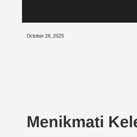
Posted
October 28, 2025
on
Menikmati Kel