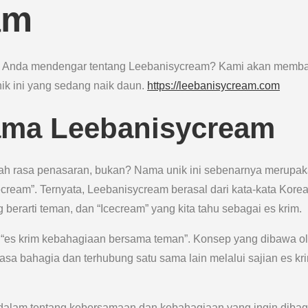
am
ah Anda mendengar tentang Leebanisycream? Kami akan memb
nik ini yang sedang naik daun.
https://leebanisycream.com
Nama Leebanisycream
h rasa penasaran, bukan? Nama unik ini sebenarnya merupa
cecream”. Ternyata, Leebanisycream berasal dari kata-kata Korea
berarti teman, dan “Icecream” yang kita tahu sebagai es krim.
“es krim kebahagiaan bersama teman”. Konsep yang dibawa o
a bahagia dan terhubung satu sama lain melalui sajian es kr
endalam tentang kebersamaan dan kebahagiaan yang ingin diba