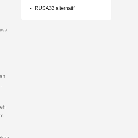
RUSA33 alternatif
awa
kan
,
leh
im
gikan