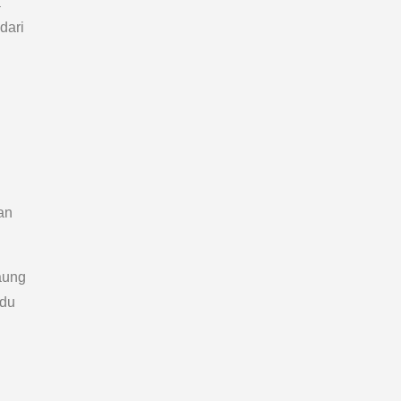
a
dari
an
aung
idu