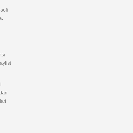
sofi
a.
asi
ylist
i
 dan
ari