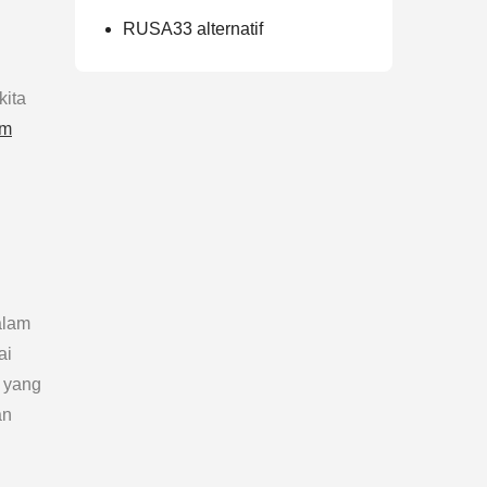
RUSA33 alternatif
kita
om
alam
ai
 yang
an