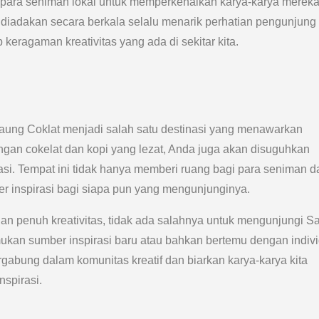
i para seniman lokal untuk memperkenalkan karya-karya merek
diadakan secara berkala selalu menarik perhatian pengunjung 
keragaman kreativitas yang ada di sekitar kita.
Saung Coklat menjadi salah satu destinasi yang menawarkan
gan cokelat dan kopi yang lezat, Anda juga akan disuguhkan
asi. Tempat ini tidak hanya memberi ruang bagi para seniman d
ber inspirasi bagi siapa pun yang mengunjunginya.
an penuh kreativitas, tidak ada salahnya untuk mengunjungi S
mukan sumber inspirasi baru atau bahkan bertemu dengan indiv
rgabung dalam komunitas kreatif dan biarkan karya-karya kita
spirasi.