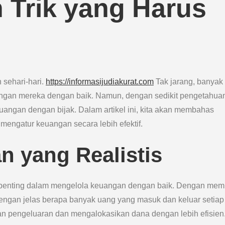
n Trik yang Harus
sehari-hari.
https://informasijudiakurat.com
Tak jarang, banyak
ngan mereka dengan baik. Namun, dengan sedikit pengetahua
keuangan dengan bijak. Dalam artikel ini, kita akan membahas
mengatur keuangan secara lebih efektif.
 yang Realistis
penting dalam mengelola keuangan dengan baik. Dengan memil
dengan jelas berapa banyak uang yang masuk dan keluar setiap
n pengeluaran dan mengalokasikan dana dengan lebih efisien