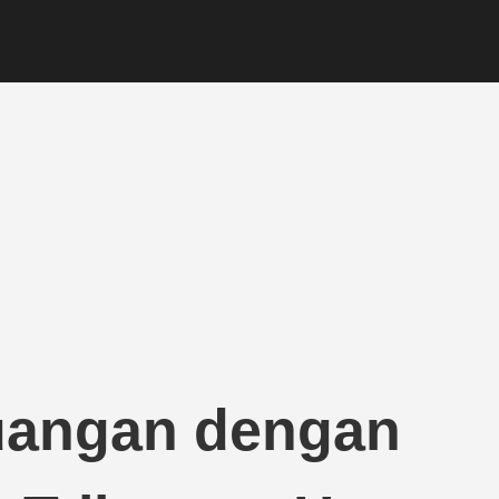
uangan dengan