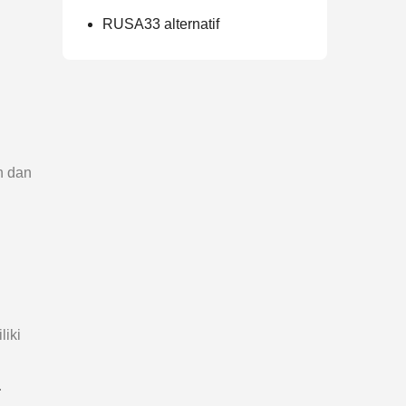
RUSA33 alternatif
n dan
iki
.