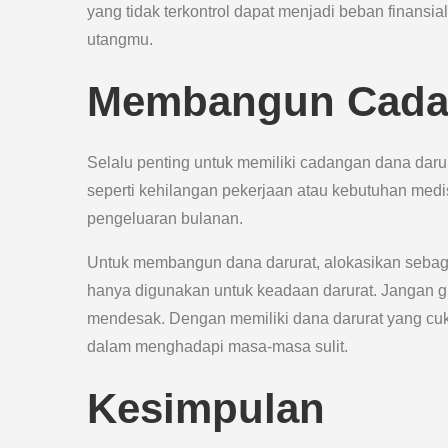
yang tidak terkontrol dapat menjadi beban finansia
utangmu.
Membangun Cadan
Selalu penting untuk memiliki cadangan dana daru
seperti kehilangan pekerjaan atau kebutuhan med
pengeluaran bulanan.
Untuk membangun dana darurat, alokasikan sebag
hanya digunakan untuk keadaan darurat. Jangan gu
mendesak. Dengan memiliki dana darurat yang cuk
dalam menghadapi masa-masa sulit.
Kesimpulan