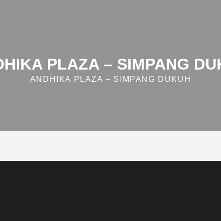
HIKA PLAZA – SIMPANG D
ANDHIKA PLAZA – SIMPANG DUKUH