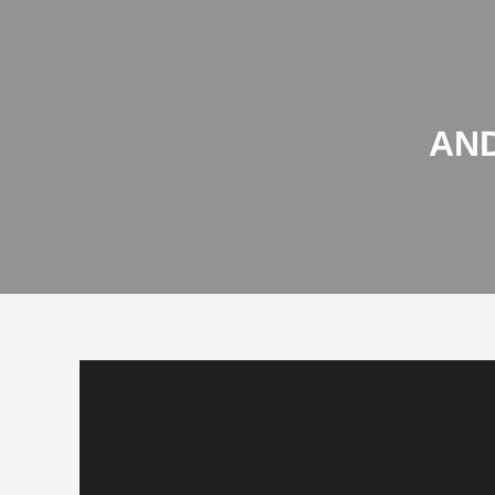
Skip
to
content
AND