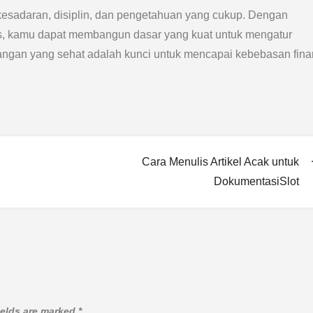
sadaran, disiplin, dan pengetahuan yang cukup. Dengan
tas, kamu dapat membangun dasar yang kuat untuk mengatur
uangan yang sehat adalah kunci untuk mencapai kebebasan fina
Cara Menulis Artikel Acak untuk
DokumentasiSlot
ields are marked
*