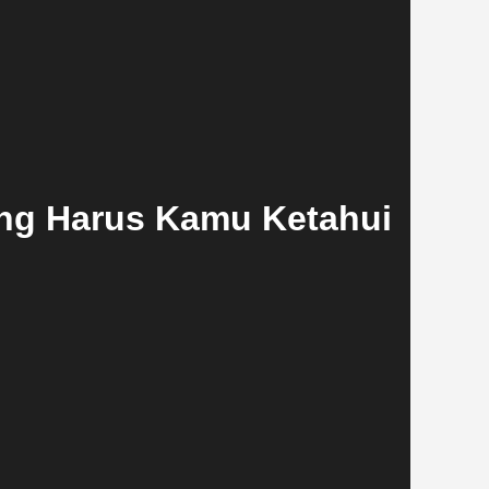
ang Harus Kamu Ketahui