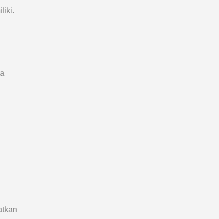
iki.
da
atkan