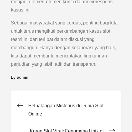
menjadi elemen-elemen kunci dalam merespons
kasus ini.
Sebagai masyarakat yang cerdas, penting bagi kita
untuk terus mengikuti perkembangan kasus slot
resmi ini dan terlibat dalam diskusi yang
membangun. Hanya dengan kolaborasi yang baik,
kita dapat membantu menciptakan lingkungan
perjudian yang lebih adil dan transparan.
By
admin
Post
Petualangan Misterius di Dunia Slot
Online
navigation
Koran Slot Viral: Fenomena Unik di