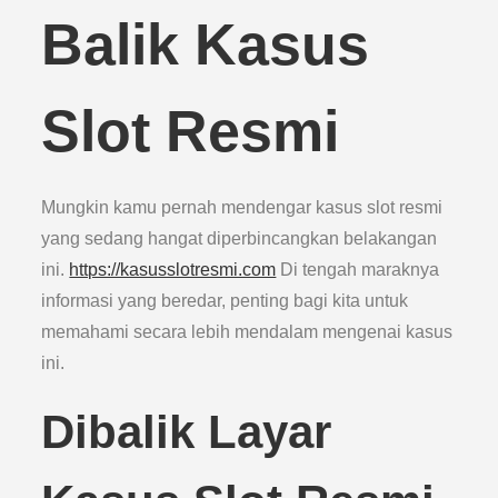
Balik Kasus
Slot Resmi
Mungkin kamu pernah mendengar kasus slot resmi
yang sedang hangat diperbincangkan belakangan
ini.
https://kasusslotresmi.com
Di tengah maraknya
informasi yang beredar, penting bagi kita untuk
memahami secara lebih mendalam mengenai kasus
ini.
Dibalik Layar