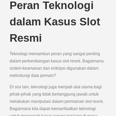
Peran Teknologi
dalam Kasus Slot
Resmi
Teknologi memainkan peran yang sangat penting
dalam perkembangan kasus slot resmi. Bagaimana
sistem keamanan dan enkripsi digunakan dalam
melindungi data pemain?
Di sisi lain, teknologi juga menjadi alat utama bagi
pihak-pihak yang tidak bertanggung jawab untuk
melakukan manipulasi dalam permainan slot resmi.
Bagaimana kita dapat memanfaatkan teknologi
untuk mencegah kasus serupa terulang di masa