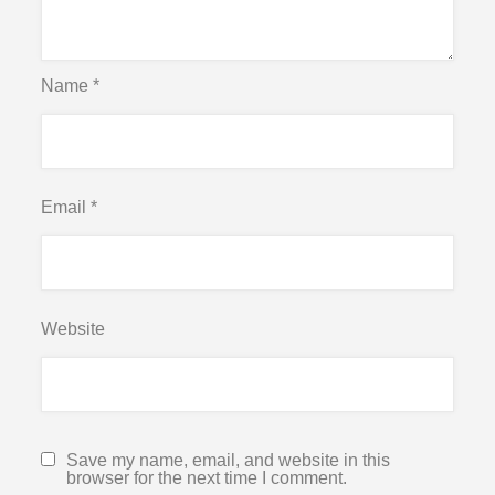
Name
*
Email
*
Website
Save my name, email, and website in this
browser for the next time I comment.