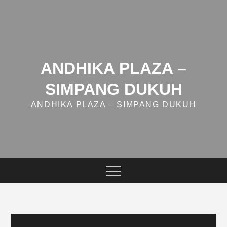
Skip
to
content
ANDHIKA PLAZA –
SIMPANG DUKUH
ANDHIKA PLAZA – SIMPANG DUKUH