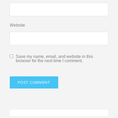
Website
Save my name, email, and website in this
browser for the next time I comment.