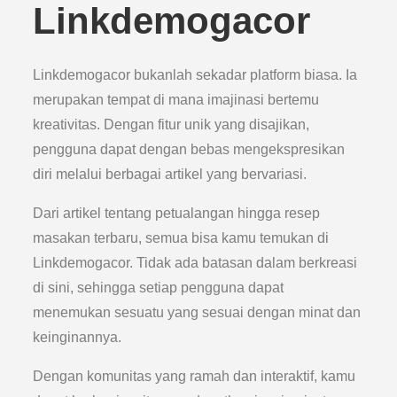
Linkdemogacor
Linkdemogacor bukanlah sekadar platform biasa. Ia
merupakan tempat di mana imajinasi bertemu
kreativitas. Dengan fitur unik yang disajikan,
pengguna dapat dengan bebas mengekspresikan
diri melalui berbagai artikel yang bervariasi.
Dari artikel tentang petualangan hingga resep
masakan terbaru, semua bisa kamu temukan di
Linkdemogacor. Tidak ada batasan dalam berkreasi
di sini, sehingga setiap pengguna dapat
menemukan sesuatu yang sesuai dengan minat dan
keinginannya.
Dengan komunitas yang ramah dan interaktif, kamu