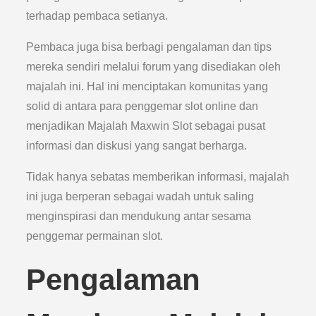
terhadap pembaca setianya.
Pembaca juga bisa berbagi pengalaman dan tips
mereka sendiri melalui forum yang disediakan oleh
majalah ini. Hal ini menciptakan komunitas yang
solid di antara para penggemar slot online dan
menjadikan Majalah Maxwin Slot sebagai pusat
informasi dan diskusi yang sangat berharga.
Tidak hanya sebatas memberikan informasi, majalah
ini juga berperan sebagai wadah untuk saling
menginspirasi dan mendukung antar sesama
penggemar permainan slot.
Pengalaman