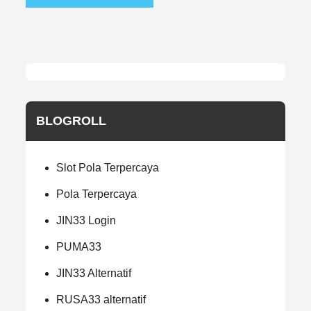
BLOGROLL
Slot Pola Terpercaya
Pola Terpercaya
JIN33 Login
PUMA33
JIN33 Alternatif
RUSA33 alternatif