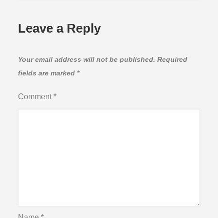
Leave a Reply
Your email address will not be published.
Required
fields are marked
*
Comment
*
Name
*