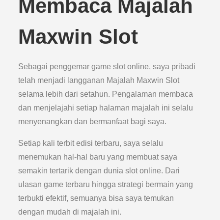
Membaca Majalah
Maxwin Slot
Sebagai penggemar game slot online, saya pribadi
telah menjadi langganan Majalah Maxwin Slot
selama lebih dari setahun. Pengalaman membaca
dan menjelajahi setiap halaman majalah ini selalu
menyenangkan dan bermanfaat bagi saya.
Setiap kali terbit edisi terbaru, saya selalu
menemukan hal-hal baru yang membuat saya
semakin tertarik dengan dunia slot online. Dari
ulasan game terbaru hingga strategi bermain yang
terbukti efektif, semuanya bisa saya temukan
dengan mudah di majalah ini.