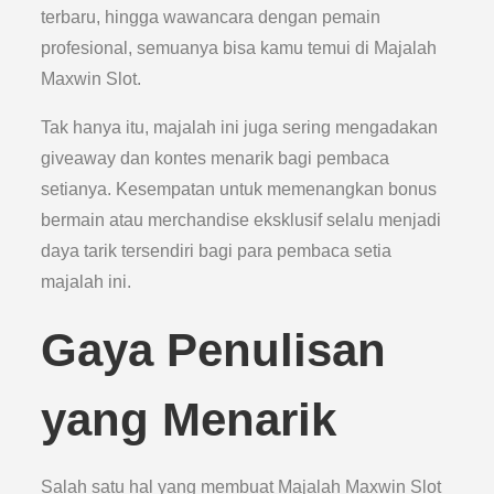
terbaru, hingga wawancara dengan pemain
profesional, semuanya bisa kamu temui di Majalah
Maxwin Slot.
Tak hanya itu, majalah ini juga sering mengadakan
giveaway dan kontes menarik bagi pembaca
setianya. Kesempatan untuk memenangkan bonus
bermain atau merchandise eksklusif selalu menjadi
daya tarik tersendiri bagi para pembaca setia
majalah ini.
Gaya Penulisan
yang Menarik
Salah satu hal yang membuat Majalah Maxwin Slot