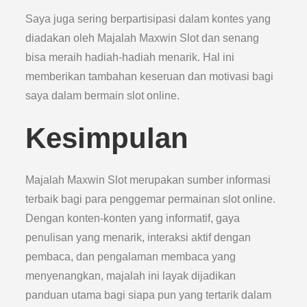
Saya juga sering berpartisipasi dalam kontes yang
diadakan oleh Majalah Maxwin Slot dan senang
bisa meraih hadiah-hadiah menarik. Hal ini
memberikan tambahan keseruan dan motivasi bagi
saya dalam bermain slot online.
Kesimpulan
Majalah Maxwin Slot merupakan sumber informasi
terbaik bagi para penggemar permainan slot online.
Dengan konten-konten yang informatif, gaya
penulisan yang menarik, interaksi aktif dengan
pembaca, dan pengalaman membaca yang
menyenangkan, majalah ini layak dijadikan
panduan utama bagi siapa pun yang tertarik dalam