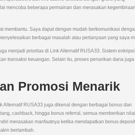
ulai mencoba beberapa permainan dan merasakan kegembiraa
 sangat membantu. Saya dapat dengan mudah berkomunikasi deng
menyelesaikan berbagai masalah atau pertanyaan yang saya mil
 menjadi prioritas di Link Alternatif RUSA33. Sistem enkrips
 transaksi keuangan. Selain itu, proses penarikan dana juga
an Promosi Menarik
 Alternatif RUSA33 juga dikenal dengan berbagai bonus dan
tang, cashback, hingga bonus referral, semua memberikan nila
endiri merasakan manfaatnya ketika mendapatkan bonus deposi
akin bertambah.