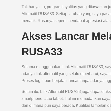
Tak hanya itu, program loyalitas yang ditawarkan 
Alternatif RUSA33. Setiap taruhan yang saya pasa
menarik. Rasanya seperti mendapat apresiasi atas 
Akses Lancar Melal
RUSA33
Selama menggunakan Link Alternatif RUSA33, sa
adanya link alternatif yang selalu diperbarui, saya
Proses login pun berjalan lancar tanpa adanya lag
Selain itu, Link Alternatif RUSA33 juga dapat diaks
smartphone, atau tablet. Hal ini memudahkan saya
dan di mana pun saya berada. Kualitas tampilan da