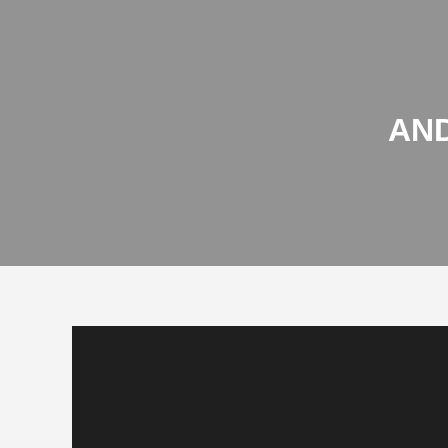
Skip
to
content
AND