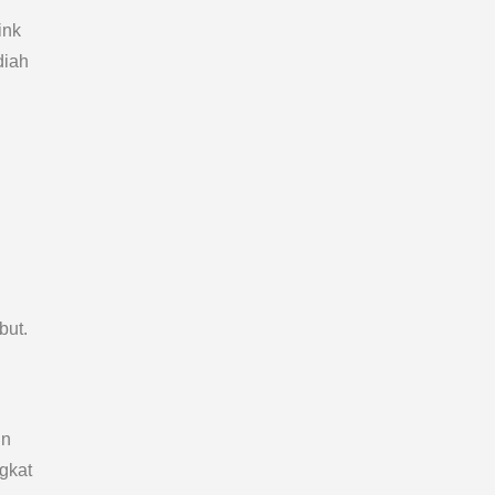
ink
diah
but.
un
ngkat