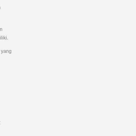
n
an
iki.
i yang
i
t