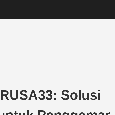
f RUSA33: Solusi