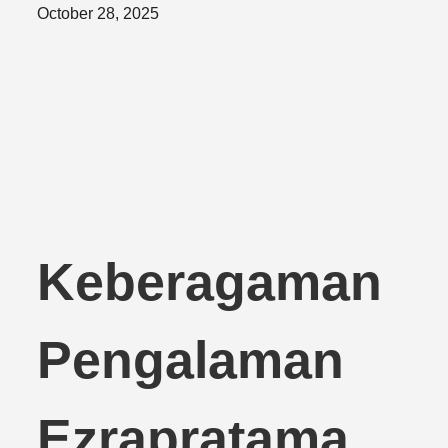
Posted
October 28, 2025
on
Keberagaman
Pengalaman
Ezrapratama