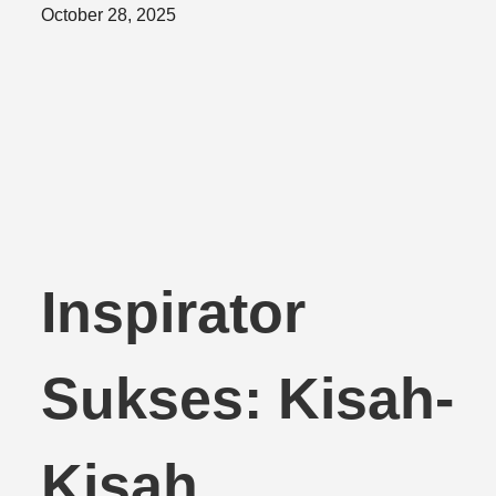
Posted
October 28, 2025
on
Inspirator
Sukses: Kisah-
Kisah