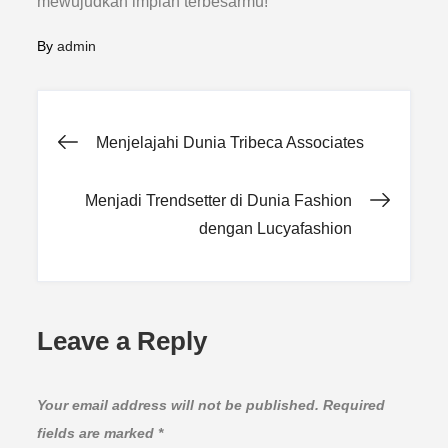
mewujudkan impian terbesarmu!
By
admin
Post
Menjelajahi Dunia Tribeca Associates
navigation
Menjadi Trendsetter di Dunia Fashion
dengan Lucyafashion
Leave a Reply
Your email address will not be published.
Required
fields are marked
*