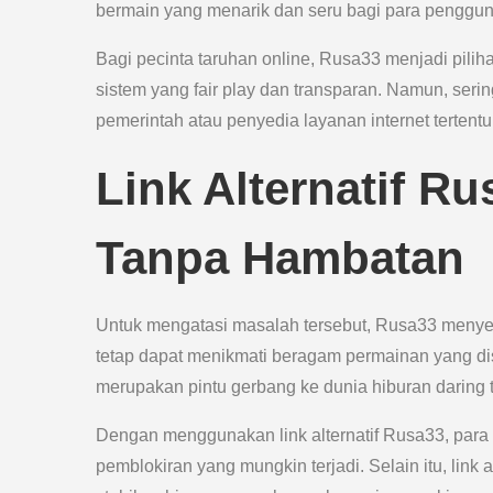
bermain yang menarik dan seru bagi para pengguna
Bagi pecinta taruhan online, Rusa33 menjadi pil
sistem yang fair play dan transparan. Namun, seri
pemerintah atau penyedia layanan internet tertentu
Link Alternatif R
Tanpa Hambatan
Untuk mengatasi masalah tersebut, Rusa33 menyedi
tetap dapat menikmati beragam permainan yang dise
merupakan pintu gerbang ke dunia hiburan daring 
Dengan menggunakan link alternatif Rusa33, para
pemblokiran yang mungkin terjadi. Selain itu, link