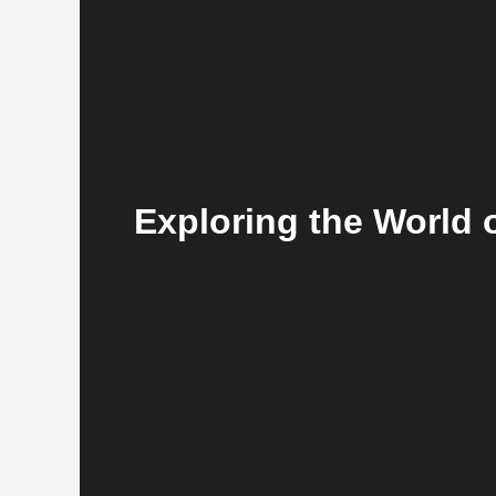
Exploring the World o