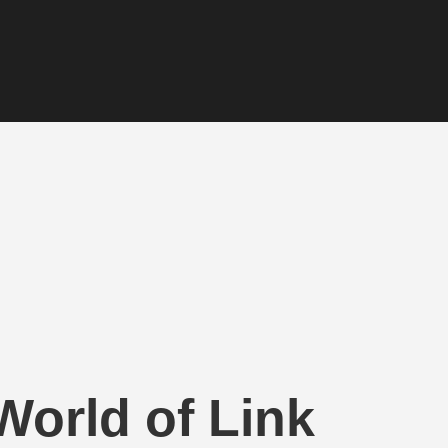
World of Link