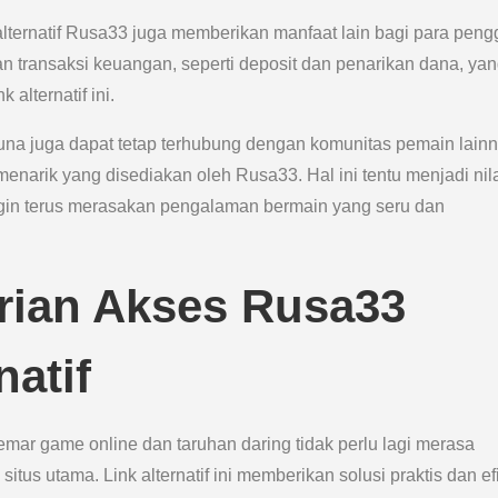
alternatif Rusa33 juga memberikan manfaat lain bagi para peng
transaksi keuangan, seperti deposit dan penarikan dana, ya
alternatif ini.
una juga dapat tetap terhubung dengan komunitas pemain lain
menarik yang disediakan oleh Rusa33. Hal ini tentu menjadi nil
gin terus merasakan pengalaman bermain yang seru dan
rian Akses Rusa33
natif
mar game online dan taruhan daring tidak perlu lagi merasa
itus utama. Link alternatif ini memberikan solusi praktis dan ef