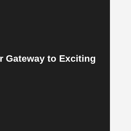
ur Gateway to Exciting