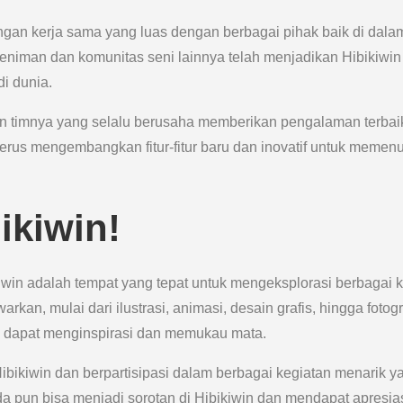
ingan kerja sama yang luas dengan berbagai pihak baik di dala
eniman dan komunitas seni lainnya telah menjadikan Hibikiwin
di dunia.
men timnya yang selalu berusaha memberikan pengalaman terbai
 terus mengembangkan fitur-fitur baru dan inovatif untuk memen
ikiwin!
bikiwin adalah tempat yang tepat untuk mengeksplorasi berbagai 
arkan, mulai dari ilustrasi, animasi, desain grafis, hingga fotogr
ng dapat menginspirasi dan memukau mata.
bikiwin dan berpartisipasi dalam berbagai kegiatan menarik y
nda pun bisa menjadi sorotan di Hibikiwin dan mendapat apresia