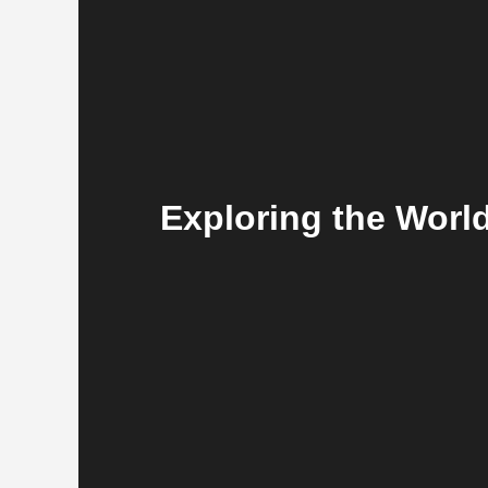
Exploring the World