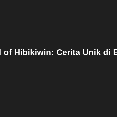
 of Hibikiwin: Cerita Unik di