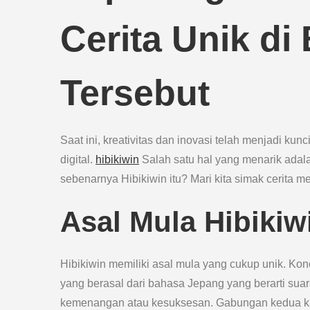
Cerita Unik di
Tersebut
Saat ini, kreativitas dan inovasi telah menjadi k
digital.
hibikiwin
Salah satu hal yang menarik adala
sebenarnya Hibikiwin itu? Mari kita simak cerita me
Asal Mula Hibikiw
Hibikiwin memiliki asal mula yang cukup unik. Kono
yang berasal dari bahasa Jepang yang berarti suar
kemenangan atau kesuksesan. Gabungan kedua kat