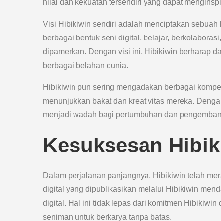
nilai dan kekuatan tersendiri yang dapat menginspi
Visi Hibikiwin sendiri adalah menciptakan sebua
berbagai bentuk seni digital, belajar, berkolabor
dipamerkan. Dengan visi ini, Hibikiwin berharap 
berbagai belahan dunia.
Hibikiwin pun sering mengadakan berbagai kompetis
menunjukkan bakat dan kreativitas mereka. Dengan
menjadi wadah bagi pertumbuhan dan pengembangan
Kesuksesan Hibik
Dalam perjalanan panjangnya, Hibikiwin telah mer
digital yang dipublikasikan melalui Hibikiwin men
digital. Hal ini tidak lepas dari komitmen Hibikiw
seniman untuk berkarya tanpa batas.