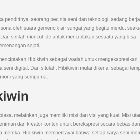
ika pendirinya, seorang pecinta seni dan teknologi, sedang berja
pesona oleh suara gemericik air sungai yang begitu merdu, seak
Dari sinilah muncul ide untuk menciptakan sesuatu yang bisa
emenangan sejati.
 menciptakan Hibikiwin sebagai wadah untuk mengekspresikan
ni digital. Dari situlah, Hibikiwin mulai dikenal sebagai temp
rmoni yang sempurna.
kiwin
 biasa, melainkan juga memiliki misi dan visi yang kuat. Misi ut
seniman dan kreator konten untuk berekspresi secara bebas dan
a mereka. Hibikiwin mempercayai bahwa setiap karya seni memi