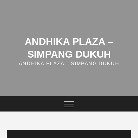
Skip
to
content
ANDHIKA PLAZA –
SIMPANG DUKUH
ANDHIKA PLAZA – SIMPANG DUKUH