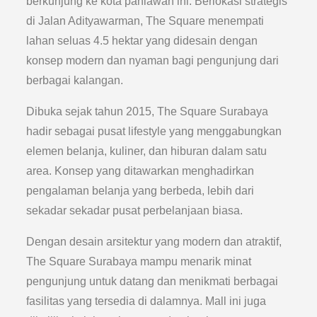
berkunjung ke kota pahlawan ini. Berlokasi strategis
di Jalan Adityawarman, The Square menempati
lahan seluas 4.5 hektar yang didesain dengan
konsep modern dan nyaman bagi pengunjung dari
berbagai kalangan.
Dibuka sejak tahun 2015, The Square Surabaya
hadir sebagai pusat lifestyle yang menggabungkan
elemen belanja, kuliner, dan hiburan dalam satu
area. Konsep yang ditawarkan menghadirkan
pengalaman belanja yang berbeda, lebih dari
sekadar sekadar pusat perbelanjaan biasa.
Dengan desain arsitektur yang modern dan atraktif,
The Square Surabaya mampu menarik minat
pengunjung untuk datang dan menikmati berbagai
fasilitas yang tersedia di dalamnya. Mall ini juga