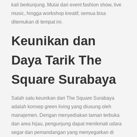
kali berkunjung. Mulai dari event fashion show, live
music, hingga workshop kreatif, semua bisa
ditemukan di tempat ini.
Keunikan dan
Daya Tarik The
Square Surabaya
Salah satu keunikan dari The Square Surabaya
adalah konsep green living yang diusung oleh
manajemen. Dengan menyediakan taman terbuka
dan area hijau, pengunjung dapat menikmati udara
segar dan pemandangan yang menyegarkan di