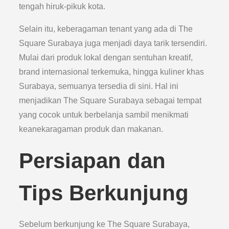
tengah hiruk-pikuk kota.
Selain itu, keberagaman tenant yang ada di The
Square Surabaya juga menjadi daya tarik tersendiri.
Mulai dari produk lokal dengan sentuhan kreatif,
brand internasional terkemuka, hingga kuliner khas
Surabaya, semuanya tersedia di sini. Hal ini
menjadikan The Square Surabaya sebagai tempat
yang cocok untuk berbelanja sambil menikmati
keanekaragaman produk dan makanan.
Persiapan dan
Tips Berkunjung
Sebelum berkunjung ke The Square Surabaya,