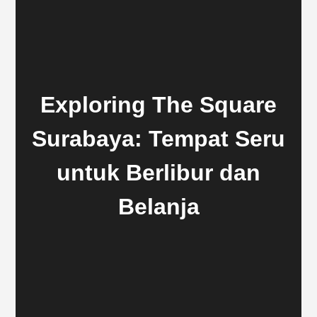
Exploring The Square
Surabaya: Tempat Seru
untuk Berlibur dan
Belanja