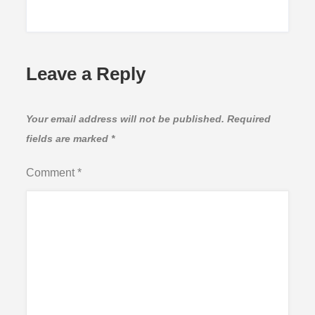
Leave a Reply
Your email address will not be published.
Required
fields are marked
*
Comment
*