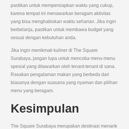
pastikan untuk mempersiapkan waktu yang cukup,
karena tempat ini menawarkan beragam aktivitas
yang bisa menghabiskan waktu seharian. Jika ingin
berbelanja, pastikan untuk membawa budget yang
sesuai dengan kebutuhan anda.
Jika ingin menikmati kuliner di The Square
Surabaya, jangan lupa untuk mencoba menu-menu
spesial yang ditawarkan oleh tenant-tenant di sana.
Rasakan pengalaman makan yang berbeda dari
biasanya dengan suasana yang nyaman dan pilihan
menu yang beragam.
Kesimpulan
The Square Surabaya merupakan destinasi menarik