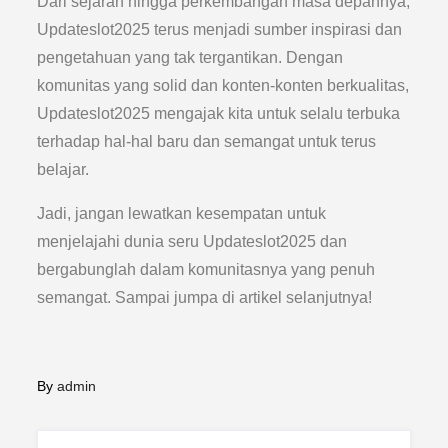
Dari sejarah hingga perkembangan masa depannya,
Updateslot2025 terus menjadi sumber inspirasi dan
pengetahuan yang tak tergantikan. Dengan
komunitas yang solid dan konten-konten berkualitas,
Updateslot2025 mengajak kita untuk selalu terbuka
terhadap hal-hal baru dan semangat untuk terus
belajar.
Jadi, jangan lewatkan kesempatan untuk
menjelajahi dunia seru Updateslot2025 dan
bergabunglah dalam komunitasnya yang penuh
semangat. Sampai jumpa di artikel selanjutnya!
By
admin