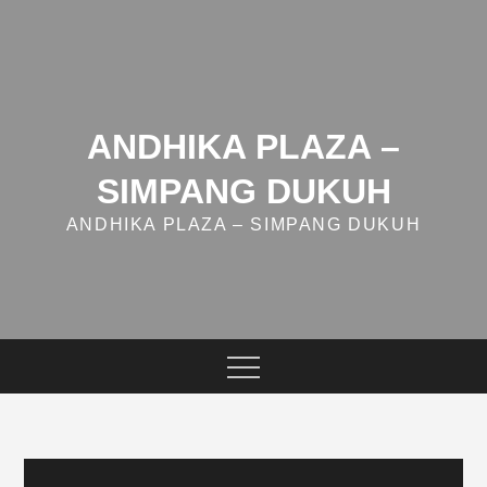
Skip
to
content
ANDHIKA PLAZA –
SIMPANG DUKUH
ANDHIKA PLAZA – SIMPANG DUKUH