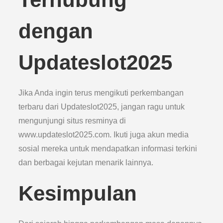
dengan
Updateslot2025
Jika Anda ingin terus mengikuti perkembangan
terbaru dari Updateslot2025, jangan ragu untuk
mengunjungi situs resminya di
www.updateslot2025.com. Ikuti juga akun media
sosial mereka untuk mendapatkan informasi terkini
dan berbagai kejutan menarik lainnya.
Kesimpulan