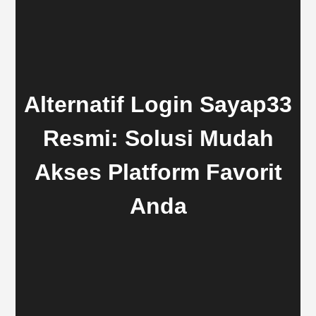
Alternatif Login Sayap33
Resmi: Solusi Mudah
Akses Platform Favorit
Anda