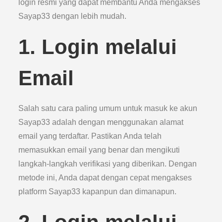
login resmi yang dapat membantu Anda mengakses
Sayap33 dengan lebih mudah.
1. Login melalui
Email
Salah satu cara paling umum untuk masuk ke akun
Sayap33 adalah dengan menggunakan alamat
email yang terdaftar. Pastikan Anda telah
memasukkan email yang benar dan mengikuti
langkah-langkah verifikasi yang diberikan. Dengan
metode ini, Anda dapat dengan cepat mengakses
platform Sayap33 kapanpun dan dimanapun.