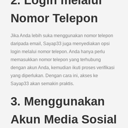
2. Login melalui
Nomor Telepon
Jika Anda lebih suka menggunakan nomor telepon
daripada email, Sayap33 juga menyediakan opsi
login melalui nomor telepon. Anda hanya perlu
memasukkan nomor telepon yang terhubung
dengan akun Anda, kemudian ikuti proses verifikasi
yang diperlukan. Dengan cara ini, akses ke
Sayap33 akan semakin praktis.
3. Menggunakan
Akun Media Sosial