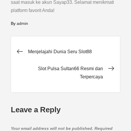
saat masuk ke akun Sayap33. Selamat menikmati
platform favorit Anda!
By
admin
Post
Menjelajahi Dunia Seru Slot88
navigation
Slot Pulsa Sultan66 Resmi dan
Terpercaya
Leave a Reply
Your email address will not be published.
Required