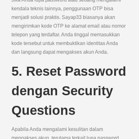
kendala teknis lainnya, penggunaan OTP bisa
menjadi solusi praktis. Sayap33 biasanya akan
mengirimkan kode OTP ke alamat email atau nomor
telepon yang terdaftar. Anda tinggal memasukkan
kode tersebut untuk membuktikan identitas Anda
dan langsung dapat mengakses akun Anda.
5. Reset Password
dengan Security
Questions
Apabila Anda mengalami kesulitan dalam
mengakses akun, terutama terkait lupa password,