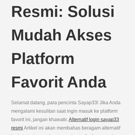
Resmi: Solusi
Mudah Akses
Platform
Favorit Anda
Selamat datang, para pencinta Sayap33! Jika Anda
mengalami kesulitan saat ingin masuk ke platform
favorit ini, jangan khawatir.
Alternatif login sayap33
resmi
Artikel ini akan membahas beragam alternatif