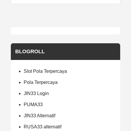
navigation
BLOGROLL
Slot Pola Terpercaya
Pola Terpercaya
JIN33 Login
PUMA33
JIN33 Alternatif
RUSA33 alternatif