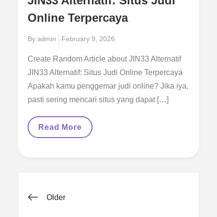
JIN33 Alternatif: Situs Judi
Kesenangan
Dan
Online Terpercaya
Kegembiraan
Posted
By
admin
February 9, 2026
on
Create Random Article about JIN33 Alternatif
JIN33 Alternatif: Situs Judi Online Terpercaya
Apakah kamu penggemar judi online? Jika iya,
pasti sering mencari situs yang dapat […]
JIN33
Read More
Alternatif:
Situs
Judi
Online
Terpercaya
Posts
Older