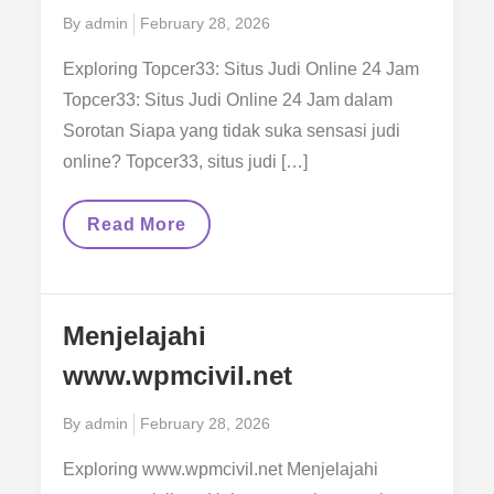
Posted
By
admin
February 28, 2026
on
Exploring Topcer33: Situs Judi Online 24 Jam
Topcer33: Situs Judi Online 24 Jam dalam
Sorotan Siapa yang tidak suka sensasi judi
online? Topcer33, situs judi […]
Topcer33:
Read More
Situs
Judi
Online
24
Jam
Menjelajahi
Dalam
Sorotan
www.wpmcivil.net
Posted
By
admin
February 28, 2026
on
Exploring www.wpmcivil.net Menjelajahi