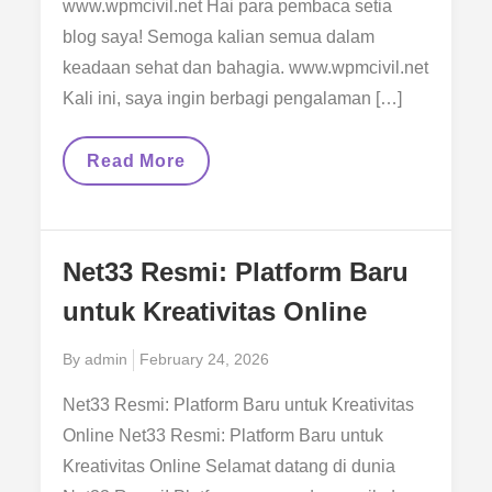
www.wpmcivil.net Hai para pembaca setia
blog saya! Semoga kalian semua dalam
keadaan sehat dan bahagia. www.wpmcivil.net
Kali ini, saya ingin berbagi pengalaman […]
Menjelajahi
Read More
Www.wpmcivil.net
Net33 Resmi: Platform Baru
untuk Kreativitas Online
Posted
By
admin
February 24, 2026
on
Net33 Resmi: Platform Baru untuk Kreativitas
Online Net33 Resmi: Platform Baru untuk
Kreativitas Online Selamat datang di dunia