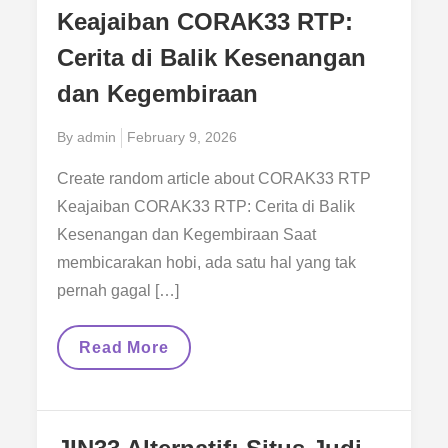
Keajaiban CORAK33 RTP:
Cerita di Balik Kesenangan
dan Kegembiraan
Posted
By
admin
February 9, 2026
on
Create random article about CORAK33 RTP
Keajaiban CORAK33 RTP: Cerita di Balik
Kesenangan dan Kegembiraan Saat
membicarakan hobi, ada satu hal yang tak
pernah gagal […]
Keajaiban
Read More
CORAK33
RTP:
Cerita
Di
Balik